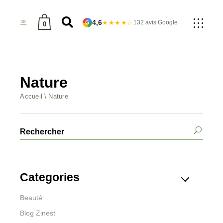
4,6
★★★★☆
132 avis Google
G
0
produit dans le panier.
Nature
Accueil
Nature
Categories
Beauté
Blog Zinest