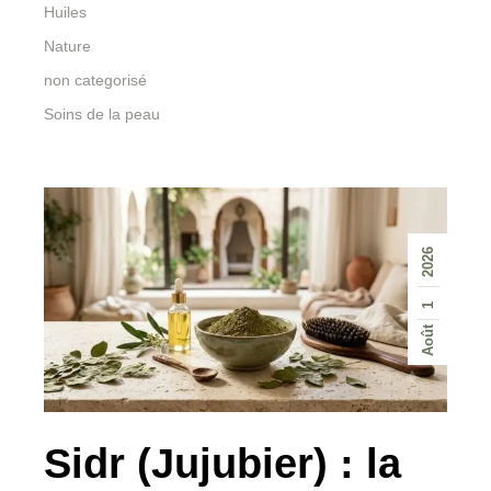
Huiles
Nature
non categorisé
Soins de la peau
2026
1
Août
Sidr (Jujubier) : la