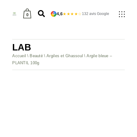
4,6
★★★★☆
132 avis Google
G
0
produit dans le panier.
LAB
Accueil
Beauté
Argiles et Ghassoul
Argile bleue –
PLANTIL 100g