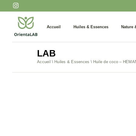
Huiles essentielles
Infusions
Huiles végétales
Miels et 
Accueil
Huiles & Essences
Nature 
Soins ciblés
Aperitifs
LAB
Huiles essentielles
Infusio
Accueil
Huiles & Essences
Huile de coco – HEMA
Huiles végétales
Miels e
Soins ciblés
Aperitif