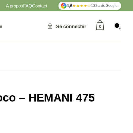
A propos
FAQ
Contact
4,6
★★★★☆
132 avis Google
G
Aucun produit dans le panier.
és
Se connecter
0
Aucun produit dans le panier.
coco – HEMANI 475