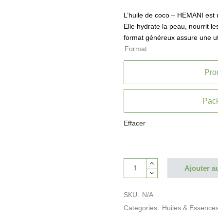
L’huile de coco
– HEMANI est u
Elle hydrate la peau, nourrit le
format généreux assure une uti
Format
Prod
Pack
Effacer
Ajouter a
SKU:
N/A
Categories:
Huiles & Essence