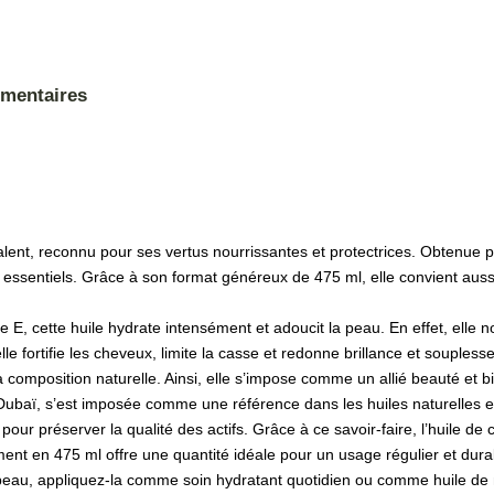
émentaires
lent, reconnu pour ses vertus nourrissantes et protectrices. Obtenue pa
s essentiels. Grâce à son format généreux de 475 ml, elle convient au
E, cette huile hydrate intensément et adoucit la peau. En effet, elle nou
lle fortifie les cheveux, limite la casse et redonne brillance et souplesse
a composition naturelle. Ainsi, elle s’impose comme un allié beauté et b
aï, s’est imposée comme une référence dans les huiles naturelles et l
our préserver la qualité des actifs. Grâce à ce savoir-faire, l’huile de
ement en 475 ml offre une quantité idéale pour un usage régulier et dura
a peau, appliquez-la comme soin hydratant quotidien ou comme huile de 