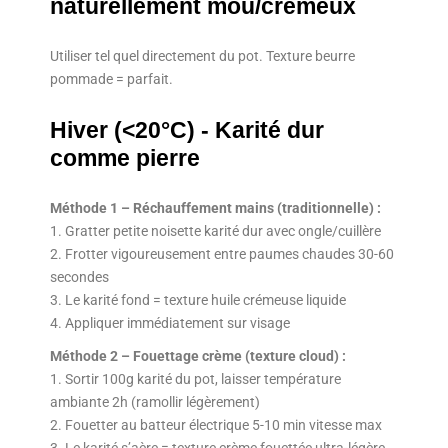
naturellement mou/crémeux
Utiliser tel quel directement du pot. Texture beurre
pommade = parfait.
Hiver (<20°C) - Karité dur
comme pierre
Méthode 1 – Réchauffement mains (traditionnelle) :
1. Gratter petite noisette karité dur avec ongle/cuillère
2. Frotter vigoureusement entre paumes chaudes 30-60
secondes
3. Le karité fond = texture huile crémeuse liquide
4. Appliquer immédiatement sur visage
Méthode 2 – Fouettage crème (texture cloud) :
1. Sortir 100g karité du pot, laisser température
ambiante 2h (ramollir légèrement)
2. Fouetter au batteur électrique 5-10 min vitesse max
3. Le karité s’aère = texture crème fouettée ultra-légère