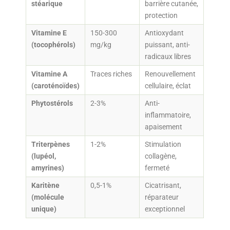
stéarique
barrière cutanée,
protection
Vitamine E
150-300
Antioxydant
(tocophérols)
mg/kg
puissant, anti-
radicaux libres
Vitamine A
Traces riches
Renouvellement
(caroténoïdes)
cellulaire, éclat
Phytostérols
2-3%
Anti-
inflammatoire,
apaisement
Triterpènes
1-2%
Stimulation
(lupéol,
collagène,
amyrines)
fermeté
Karitène
0,5-1%
Cicatrisant,
(molécule
réparateur
unique)
exceptionnel