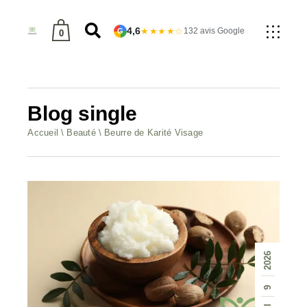
4,6
★★★★☆
132 avis Google
G
0
produit dans le panier.
Blog single
Accueil
Beauté
Beurre de Karité Visage
2026
9