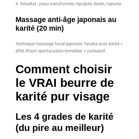
4. Résultat : peau transformée, repulpée, lissée, rajeunie
Massage anti-âge japonais au
karité (20 min)
Technique massage facial japonais Tanaka avec karité =
effet liftant spectaculaire immédiat + cumulatif.
Comment choisir
le VRAI beurre de
karité pur visage
Les 4 grades de karité
(du pire au meilleur)