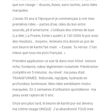
que son visage – douces, lisses, sans taches, sans rides
marquées.
J’avais 35 ans à l’époque et je commençais à voir mes
premières rides – pattes d’oie, rides du lion entre
sourcils, pli d’amertume. J’utilisais des crèmes de luxe
(La Mer, La Prairie, Estée Lauder) à 150-200€ le pot avec
des résultats… moyens. Aminata m’a donné un pot de
son beurre de karité fait main : « Essaie. Tu verras. C’est
mieux que tous tes pots français. »
Première application ce soir-là dans mon hôtel : texture
riche, fondante, odeur légèrement noisettée. Pénétration
complète en 5 minutes. Au réveil : ma peau était
TRANSFORMÉE. Rebondie, repulpée, hydratée en
profondeur, lumineuse. Mes rides semblaient moins
marquées. En 2 semaines d’utilisation quotidienne : ma
peau avait rajeuni de 5 ans.
Onze ans plus tard, le beurre de karité pur est devenu
ma crème visage UNIQUE. J’ai abandonné TOUS mes