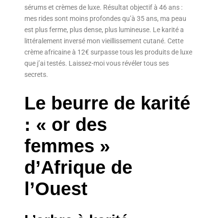
sérums et crèmes de luxe. Résultat objectif à 46 ans :
mes rides sont moins profondes qu’à 35 ans, ma peau
est plus ferme, plus dense, plus lumineuse. Le karité a
littéralement inversé mon vieillissement cutané. Cette
crème africaine à 12€ surpasse tous les produits de luxe
que j’ai testés. Laissez-moi vous révéler tous ses
secrets.
Le beurre de karité
: « or des
femmes »
d’Afrique de
l’Ouest