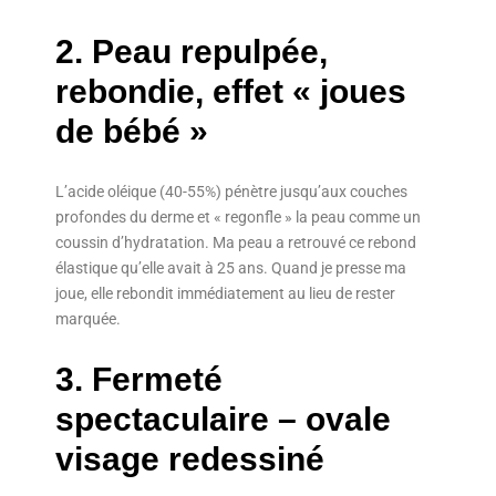
2. Peau repulpée,
rebondie, effet « joues
de bébé »
L’acide oléique (40-55%) pénètre jusqu’aux couches
profondes du derme et « regonfle » la peau comme un
coussin d’hydratation. Ma peau a retrouvé ce rebond
élastique qu’elle avait à 25 ans. Quand je presse ma
joue, elle rebondit immédiatement au lieu de rester
marquée.
3. Fermeté
spectaculaire – ovale
visage redessiné