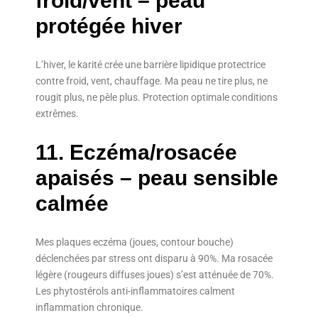
froid/vent – peau
protégée hiver
L’hiver, le karité crée une barrière lipidique protectrice
contre froid, vent, chauffage. Ma peau ne tire plus, ne
rougit plus, ne pèle plus. Protection optimale conditions
extrêmes.
11. Eczéma/rosacée
apaisés – peau sensible
calmée
Mes plaques eczéma (joues, contour bouche)
déclenchées par stress ont disparu à 90%. Ma rosacée
légère (rougeurs diffuses joues) s’est atténuée de 70%.
Les phytostérols anti-inflammatoires calment
inflammation chronique.