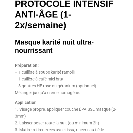
PROTOCOLE INTENSIF
ANTI-ÂGE (1-
2x/semaine)
Masque karité nuit ultra-
nourrissant
Préparation :
– 1 cuillère à soupe karité ramolli
– 1 cuillère à café miel brut
– 3 gouttes HE rose ou géranium (optionnel)
Mélanger jusqu’à crème homogène.
Application :
1. Visage propre, appliquer couche ÉPAISSE masque (2-
3mm)
2. Laisser poser toute la nuit (ou minimum 2h)
3. Matin : retirer excès avec tissu, rincer eau tiède