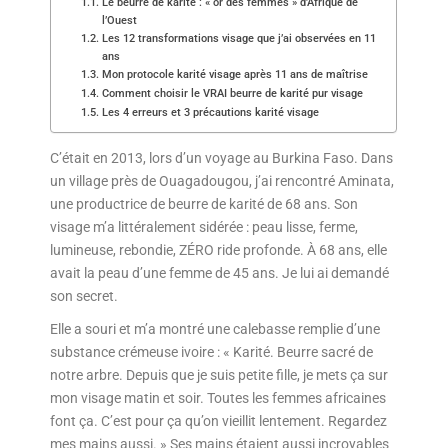
Le beurre de karité : « or des femmes » d’Afrique de
l’Ouest
Les 12 transformations visage que j’ai observées en 11
ans
Mon protocole karité visage après 11 ans de maîtrise
Comment choisir le VRAI beurre de karité pur visage
Les 4 erreurs et 3 précautions karité visage
C’était en 2013, lors d’un voyage au Burkina Faso. Dans
un village près de Ouagadougou, j’ai rencontré Aminata,
une productrice de beurre de karité de 68 ans. Son
visage m’a littéralement sidérée : peau lisse, ferme,
lumineuse, rebondie, ZÉRO ride profonde. À 68 ans, elle
avait la peau d’une femme de 45 ans. Je lui ai demandé
son secret.
Elle a souri et m’a montré une calebasse remplie d’une
substance crémeuse ivoire : « Karité. Beurre sacré de
notre arbre. Depuis que je suis petite fille, je mets ça sur
mon visage matin et soir. Toutes les femmes africaines
font ça. C’est pour ça qu’on vieillit lentement. Regardez
mes mains aussi. » Ses mains étaient aussi incroyables