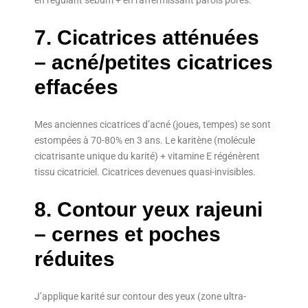
7. Cicatrices atténuées
– acné/petites cicatrices
effacées
Mes anciennes cicatrices d’acné (joues, tempes) se sont
estompées à 70-80% en 3 ans. Le karitène (molécule
cicatrisante unique du karité) + vitamine E régénèrent
tissu cicatriciel. Cicatrices devenues quasi-invisibles.
8. Contour yeux rajeuni
– cernes et poches
réduites
J’applique karité sur contour des yeux (zone ultra-