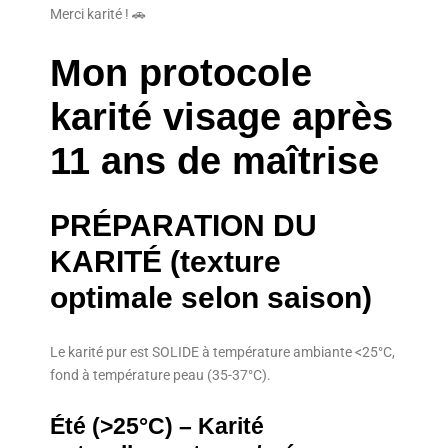
Merci karité ! 🚗
Mon protocole
karité visage après
11 ans de maîtrise
PRÉPARATION DU
KARITÉ (texture
optimale selon saison)
Le karité pur est SOLIDE à température ambiante <25°C,
fond à température peau (35-37°C).
Été (>25°C) – Karité