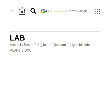
4,6
★★★★☆
132 avis Google
G
0
produit dans le panier.
LAB
Accueil
Beauté
Argiles et Ghassoul
Argile blanche –
PLANTIL 100g