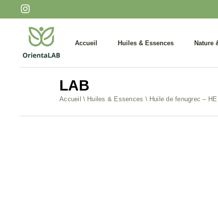
Huiles essentielles
Infusions
Huiles végétales
Miels et 
Accueil
Huiles & Essences
Nature 
Soins ciblés
Aperitifs
LAB
Huiles essentielles
Infusio
Accueil
Huiles & Essences
Huile de fenugrec – H
Huiles végétales
Miels e
Soins ciblés
Aperitif