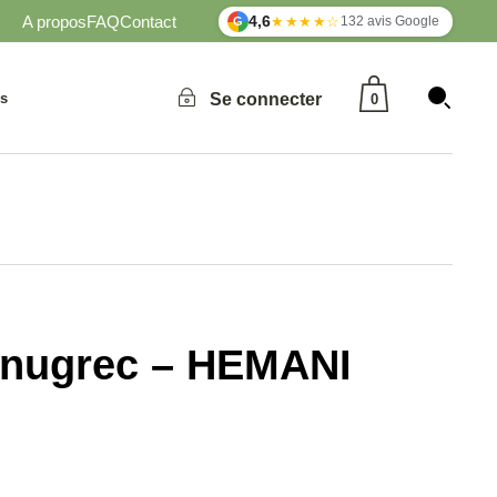
A propos
FAQ
Contact
4,6
★★★★☆
132 avis Google
G
Aucun produit dans le panier.
és
Se connecter
0
Aucun produit dans le panier.
fenugrec – HEMANI