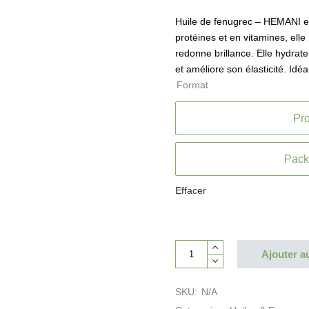
Huile de fenugrec – HEMANI
e
protéines et en vitamines, elle
redonne brillance. Elle hydrate
et améliore son élasticité. Idé
Format
Pro
Pack 
Effacer
Ajouter a
SKU:
N/A