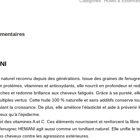
Categories:
Huiles & Essence
émentaires
NI
 naturel reconnu depuis des générations. Issue des graines de fenugrec
en protéines, vitamines et antioxydants, elle nourrit en profondeur et redo
èches et redonne brillance aux cheveux fatigués. Grâce à sa pureté, ell
ultiples vertus. Cette huile 100 % naturelle et sans additifs conserve to
imulant la croissance. De plus, elle améliore l’élasticité et aide à prévenir
eux qu’à l’épiderme.
et des vitamines A et C. Ces éléments nourrissent et renforcent la fibre ca
fenugrec HEMANI agit aussi comme un tonifiant naturel. Elle unifie le te
les cheveux contre les agressions extérieures.