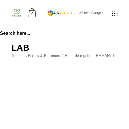
4,6
★★★★☆
132 avis Google
G
0
un produit dans le panier.
LAB
Accueil
Huiles & Essences
Huile de nigelle – HEMANI 1L