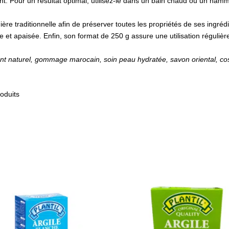
 Pour un résultat optimal, utilisez-le dans un bain chaud ou un hammam
re traditionnelle afin de préserver toutes les propriétés de ses ingréd
ie et apaisée. Enfin, son format de 250 g assure une utilisation régulièr
t naturel, gommage marocain, soin peau hydratée, savon oriental, cosm
roduits