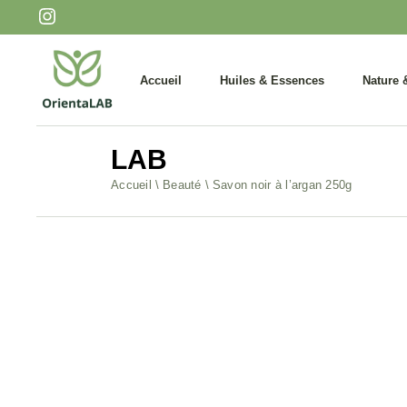
Huiles essentielles
Infusions
Huiles végétales
Miels et 
Accueil
Huiles & Essences
Nature 
Soins ciblés
Aperitifs
LAB
Huiles essentielles
Infusio
Accueil
Beauté
Savon noir à l’argan 250g
Huiles végétales
Miels e
Soins ciblés
Aperitif