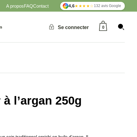
A propos
FAQ
Contact
4,6
★★★★☆
132 avis Google
G
Aucun produit dans le panier.
és
Se connecter
0
Aucun produit dans le panier.
 à l’argan 250g
un soin traditionnel enrichi en huile d’argan. Il