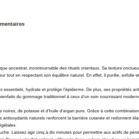
émentaires
ue ancestral, incontournable des rituels orientaux. Sa texture onctueus
r tout en respectant son équilibre naturel. En effet, il purifie, exfolie e
as essentiels, hydrate et protège l’épiderme. De plus, ses propriétés ant
s bienfaits du gommage traditionnel à ceux d’un soin nourrissant modern
s noires, de potasse et d’huile d’argan pure. Grâce à cette combinaison, 
es antioxydants naturels renforcent la barrière cutanée et redonnent élas
égétales.
che. Laissez agir cinq à dix minutes pour permettre aux actifs de péné