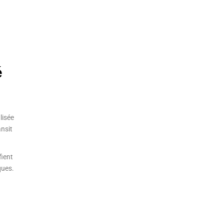
é
lisée
nsit
fient
ques.