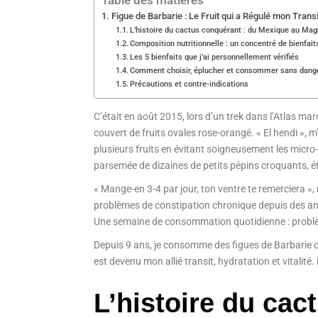
Table des matières
Figue de Barbarie : Le Fruit qui a Régulé mon Trans
L’histoire du cactus conquérant : du Mexique au Ma
Composition nutritionnelle : un concentré de bienfait
Les 5 bienfaits que j’ai personnellement vérifiés
Comment choisir, éplucher et consommer sans dang
Précautions et contre-indications
C’était en août 2015, lors d’un trek dans l’Atlas m
couvert de fruits ovales rose-orangé. « El hendi », m’a
plusieurs fruits en évitant soigneusement les micro-é
parsemée de dizaines de petits pépins croquants, ét
« Mange-en 3-4 par jour, ton ventre te remerciera »
problèmes de constipation chronique depuis des anné
Une semaine de consommation quotidienne : probl
Depuis 9 ans, je consomme des figues de Barbarie ch
est devenu mon allié transit, hydratation et vitalité
L’histoire du cac