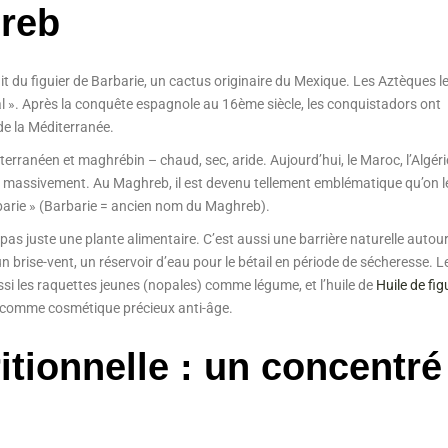
reb
uit du figuier de Barbarie, un cactus originaire du Mexique. Les Aztèques l
opal ». Après la conquête espagnole au 16ème siècle, les conquistadors ont
de la Méditerranée.
rranéen et maghrébin – chaud, sec, aride. Aujourd’hui, le Maroc, l’Algérie
sent massivement. Au Maghreb, il est devenu tellement emblématique qu’on l
arbarie » (Barbarie = ancien nom du Maghreb).
pas juste une plante alimentaire. C’est aussi une barrière naturelle autou
brise-vent, un réservoir d’eau pour le bétail en période de sécheresse. L
aussi les raquettes jeunes (nopales) comme légume, et l’huile de
Huile de fig
 comme cosmétique précieux anti-âge.
tionnelle : un concentré