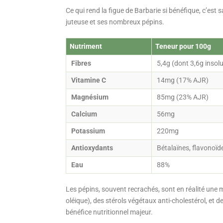
Ce qui rend la figue de Barbarie si bénéfique, c’est
juteuse et ses nombreux pépins.
Nutriment
Teneur pour 100g
Fibres
5,4g (dont 3,6g insol
Vitamine C
14mg (17% AJR)
Magnésium
85mg (23% AJR)
Calcium
56mg
Potassium
220mg
Antioxydants
Bétalaïnes, flavonoïd
Eau
88%
Les pépins, souvent recrachés, sont en réalité une m
oléique), des stérols végétaux anti-cholestérol, et 
bénéfice nutritionnel majeur.