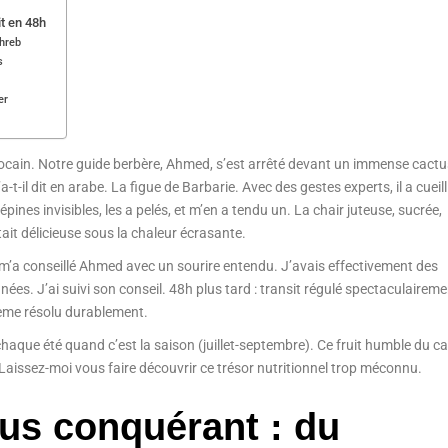
it en 48h
ghreb
s
er
arocain. Notre guide berbère, Ahmed, s’est arrêté devant un immense cactu
-t-il dit en arabe. La figue de Barbarie. Avec des gestes experts, il a cueill
pines invisibles, les a pelés, et m’en a tendu un. La chair juteuse, sucrée,
ait délicieuse sous la chaleur écrasante.
, m’a conseillé Ahmed avec un sourire entendu. J’avais effectivement des
es. J’ai suivi son conseil. 48h plus tard : transit régulé spectaculaireme
ème résolu durablement.
aque été quand c’est la saison (juillet-septembre). Ce fruit humble du c
. Laissez-moi vous faire découvrir ce trésor nutritionnel trop méconnu.
tus conquérant : du