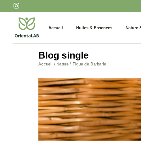
Huiles essentielles
Infusions
Huiles végétales
Miels et 
Accueil
Huiles & Essences
Nature 
Soins ciblés
Aperitifs
Blog single
Huiles essentielles
Infusio
Accueil
Nature
Figue de Barbarie
Huiles végétales
Miels e
Soins ciblés
Aperitif