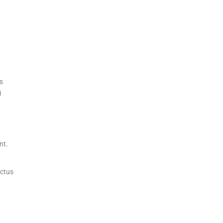
s
i
nt.
actus