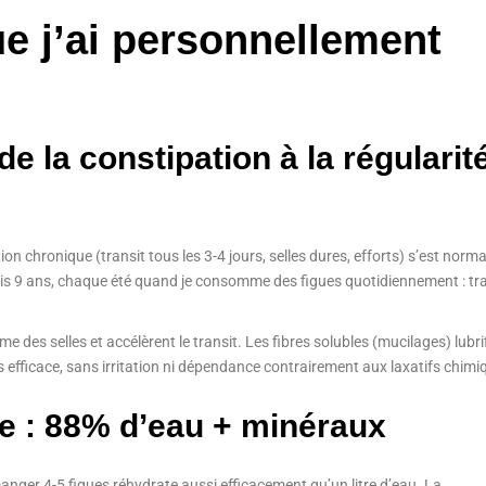
ue j’ai personnellement
 de la constipation à la régularit
ion chronique (transit tous les 3-4 jours, selles dures, efforts) s’est norma
is 9 ans, chaque été quand je consomme des figues quotidiennement : tra
 des selles et accélèrent le transit. Les fibres solubles (mucilages) lubri
rès efficace, sans irritation ni dépendance contrairement aux laxatifs chimi
le : 88% d’eau + minéraux
anger 4-5 figues réhydrate aussi efficacement qu’un litre d’eau. La