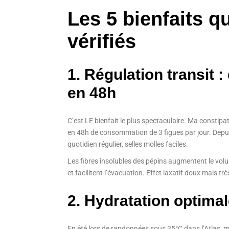
Les 5 bienfaits q
vérifiés
1. Régulation transit :
en 48h
C’est LE bienfait le plus spectaculaire. Ma constipat
en 48h de consommation de 3 figues par jour. Depu
quotidien régulier, selles molles faciles.
Les fibres insolubles des pépins augmentent le volume
et facilitent l’évacuation. Effet laxatif doux mais t
2. Hydratation optima
En été lors de randonnées sous 35°C dans l’Atlas, m