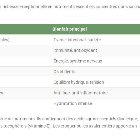
 sa richesse exceptionnelle en nutriments essentiels concentrés dans sa ch
Bienfait principal
ubles)
Transit intestinal, satiété
Immunité, antioxydant
Énergie, système nerveux
Os et dents
Équilibre hydrique, tension
es
Anti-âge, anti-inflammatoire
Hydratation intense
ine de nutriments. Ils contiennent des acides gras essentiels (linoléique,
des tocophérols (vitamine E). Les croquer ou les avaler entiers apporte un