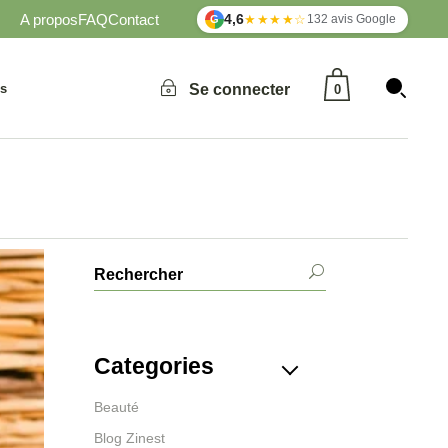
A propos
FAQ
Contact
4,6
★★★★☆
132 avis Google
G
Aucun produit dans le panier.
és
Se connecter
0
Aucun produit dans le panier.
Categories
Beauté
Blog Zinest