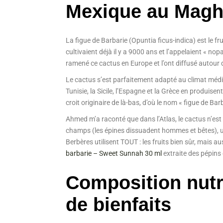
Mexique au Magh
La figue de Barbarie (Opuntia ficus-indica) est le fr
cultivaient déjà il y a 9000 ans et l’appelaient « n
ramené ce cactus en Europe et l’ont diffusé autour 
Le cactus s’est parfaitement adapté au climat médite
Tunisie, la Sicile, l’Espagne et la Grèce en produi
croit originaire de là-bas, d’où le nom « figue de B
Ahmed m’a raconté que dans l’Atlas, le cactus n’est 
champs (les épines dissuadent hommes et bêtes), un 
Berbères utilisent TOUT : les fruits bien sûr, mais 
barbarie – Sweet Sunnah 30 ml
extraite des pépins
Composition nutri
de bienfaits