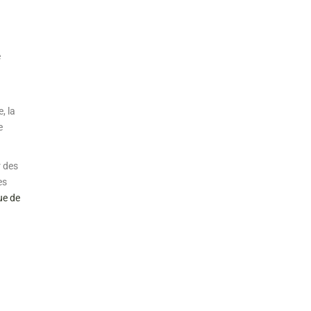
e
, la
e
r des
es
ue de