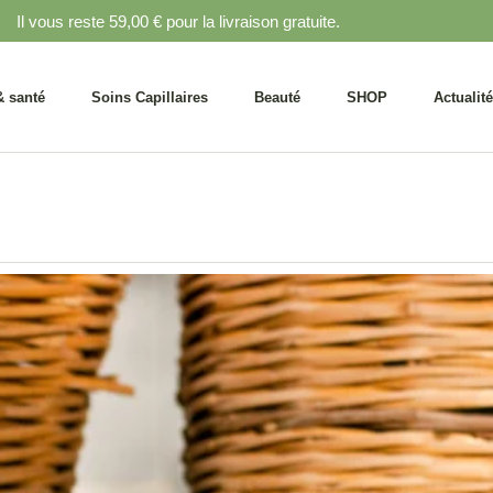
Il vous reste
59,00
€
pour la livraison gratuite.
 & Herbes
Huiles capillaires
Maquillage Traditionnel
Amlou
Shampoings
Encens & Parfums
& santé
Soins Capillaires
Beauté
SHOP
Actualit
Soins spécifiques
Argiles & Ghassoul
Crèmes & Laits
Savons & Gommages
ns & Herbes
Huiles capillaires
Maquillage Traditionnel
hygiène bucco-
t Amlou
Shampoings
Encens & Parfums
dentaire
s
Soins spécifiques
Argiles & Ghassoul
Crèmes & Laits
Savons & Gommages
hygiène bucco-
dentaire