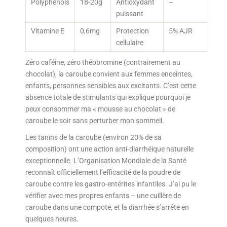
Polyphénols
18-20g
Antioxydant
–
puissant
Vitamine E
0,6mg
Protection
5% AJR
cellulaire
Zéro caféine, zéro théobromine (contrairement au
chocolat), la caroube convient aux femmes enceintes,
enfants, personnes sensibles aux excitants. C’est cette
absence totale de stimulants qui explique pourquoi je
peux consommer ma « mousse au chocolat » de
caroube le soir sans perturber mon sommeil.
Les tanins de la caroube (environ 20% de sa
composition) ont une action anti-diarrhéique naturelle
exceptionnelle. L’Organisation Mondiale de la Santé
reconnaît officiellement l’efficacité de la poudre de
caroube contre les gastro-entérites infantiles. J’ai pu le
vérifier avec mes propres enfants – une cuillère de
caroube dans une compote, et la diarrhée s’arrête en
quelques heures.