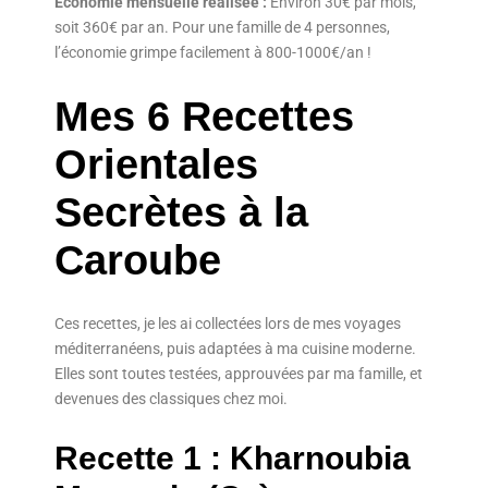
Économie mensuelle réalisée :
Environ 30€ par mois,
soit 360€ par an. Pour une famille de 4 personnes,
l’économie grimpe facilement à 800-1000€/an !
Mes 6 Recettes
Orientales
Secrètes à la
Caroube
Ces recettes, je les ai collectées lors de mes voyages
méditerranéens, puis adaptées à ma cuisine moderne.
Elles sont toutes testées, approuvées par ma famille, et
devenues des classiques chez moi.
Recette 1 : Kharnoubia