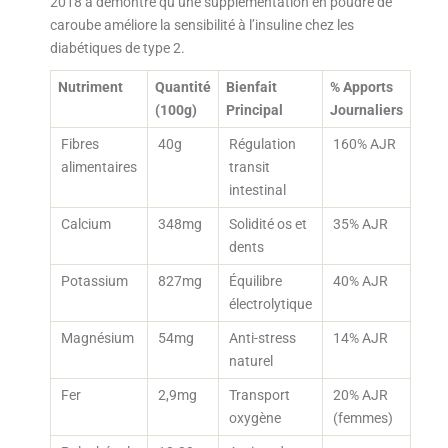
2018 a démontré qu’une supplémentation en poudre de
caroube améliore la sensibilité à l’insuline chez les
diabétiques de type 2.
Nutriment
Quantité
Bienfait
% Apports
(100g)
Principal
Journaliers
Fibres
40g
Régulation
160% AJR
alimentaires
transit
intestinal
Calcium
348mg
Solidité os et
35% AJR
dents
Potassium
827mg
Équilibre
40% AJR
électrolytique
Magnésium
54mg
Anti-stress
14% AJR
naturel
Fer
2,9mg
Transport
20% AJR
oxygène
(femmes)