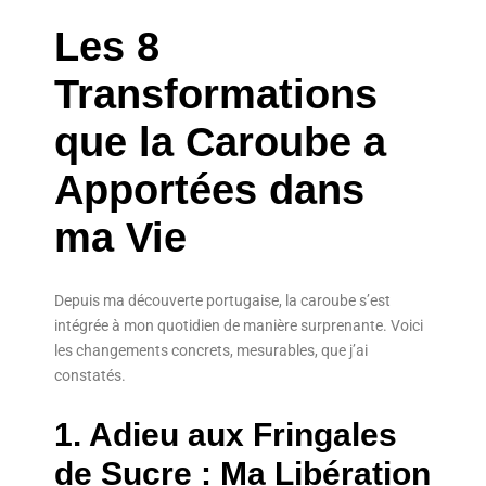
Les 8
Transformations
que la Caroube a
Apportées dans
ma Vie
Depuis ma découverte portugaise, la caroube s’est
intégrée à mon quotidien de manière surprenante. Voici
les changements concrets, mesurables, que j’ai
constatés.
1. Adieu aux Fringales
de Sucre : Ma Libération