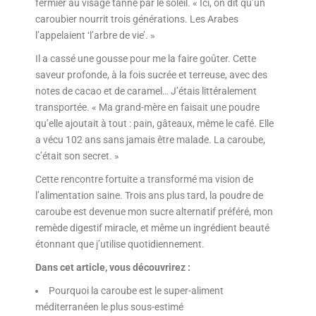
fermier au visage tanné par le soleil. « Ici, on dit qu’un
caroubier nourrit trois générations. Les Arabes
l’appelaient ‘l’arbre de vie’. »
Il a cassé une gousse pour me la faire goûter. Cette
saveur profonde, à la fois sucrée et terreuse, avec des
notes de cacao et de caramel… J’étais littéralement
transportée. « Ma grand-mère en faisait une poudre
qu’elle ajoutait à tout : pain, gâteaux, même le café. Elle
a vécu 102 ans sans jamais être malade. La caroube,
c’était son secret. »
Cette rencontre fortuite a transformé ma vision de
l’alimentation saine. Trois ans plus tard, la poudre de
caroube est devenue mon sucre alternatif préféré, mon
remède digestif miracle, et même un ingrédient beauté
étonnant que j’utilise quotidiennement.
Dans cet article, vous découvrirez :
Pourquoi la caroube est le super-aliment
méditerranéen le plus sous-estimé