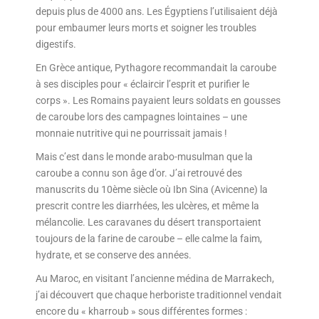
depuis plus de 4000 ans. Les Égyptiens l’utilisaient déjà
pour embaumer leurs morts et soigner les troubles
digestifs.
En Grèce antique, Pythagore recommandait la caroube
à ses disciples pour « éclaircir l’esprit et purifier le
corps ». Les Romains payaient leurs soldats en gousses
de caroube lors des campagnes lointaines – une
monnaie nutritive qui ne pourrissait jamais !
Mais c’est dans le monde arabo-musulman que la
caroube a connu son âge d’or. J’ai retrouvé des
manuscrits du 10ème siècle où Ibn Sina (Avicenne) la
prescrit contre les diarrhées, les ulcères, et même la
mélancolie. Les caravanes du désert transportaient
toujours de la farine de caroube – elle calme la faim,
hydrate, et se conserve des années.
Au Maroc, en visitant l’ancienne médina de Marrakech,
j’ai découvert que chaque herboriste traditionnel vendait
encore du « kharroub » sous différentes formes :