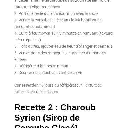
Diluer la farine de caroube dans 200ml de lait froid en
fouettant vigoureusement
Porter le reste du lait à ébullition avec le sucre
Verser la caroube diluée dans le lait bouillant en
remuant constamment
Cuire à feu moyen 10-15 minutes en remuant (texture
crème épaisse)
Hors du feu, ajouter eau de fleur d’oranger et cannelle
Verser dans des ramequins, parsemer d’amandes
effilées
Réfrigérer 4 heures minimum
Décorer de pistaches avant de servir
Conservation :
5 jours au réfrigérateur. Texture se
raffermit en refroidissant.
Recette 2 : Charoub
Syrien (Sirop de
Caroube Glacé)