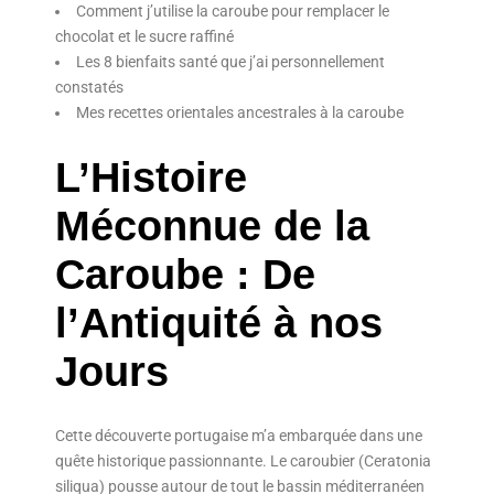
Comment j’utilise la caroube pour remplacer le
chocolat et le sucre raffiné
Les 8 bienfaits santé que j’ai personnellement
constatés
Mes recettes orientales ancestrales à la caroube
L’Histoire
Méconnue de la
Caroube : De
l’Antiquité à nos
Jours
Cette découverte portugaise m’a embarquée dans une
quête historique passionnante. Le caroubier (Ceratonia
siliqua) pousse autour de tout le bassin méditerranéen